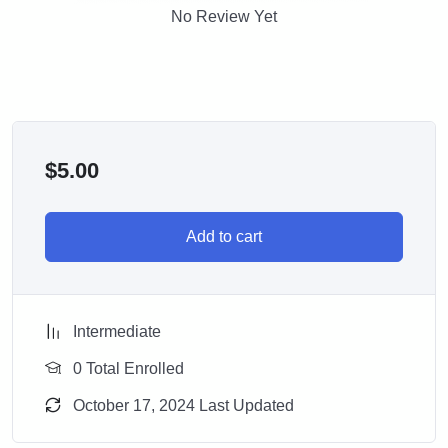
تعريف الكلام
No Review Yet
أنواع الكلام
علامات الاسم
علامات الفعل
الحرف
بَابُ
اَلْإِعْرَابِ
تعريفه وأنواعه
$
5.00
باب معرفة علامات الإعراب
علامات
الرفع
مواضع
الضمة
Add to cart
نيابة الواو عن الضمة
نيابة الألف عن الضمة
نيابة النون عن الضمة
Intermediate
علامات النصب
علامات الخفض
0 Total Enrolled
علامتا الجزم
October 17, 2024 Last Updated
فَصْلٌ اَلْمُعْرَبَاتُ
المعربات قسمان