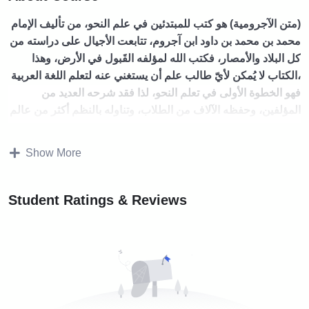
(متن الآجرومية) هو كتب للمبتدئين في علم النحو، من تأليف الإمام
محمد بن محمد بن داود ابن آجروم، تتابعت الأجيال على دراسته من
كل البلاد والأمصار، فكتب الله لمؤلفه القَبول في الأرض، وهذا
،
الكتاب لا يُمكن لأيّ طالب علم أن يستغني عنه لتعلم اللغة العربية
فهو الخطوة الأولى في تعلم النحو، لذا فقد شرحه العديد من
المؤلفين، وحفظه الآلاف من الطلاب، وتناوله بالنظم أكثر من عالم
شهير.
Show More
ولقد انفردت أكاديمية العربية للعالم بتعليم (متن الآجرومية)
بطريقتين؛ الأولى هي الطريقة العادية المتعارف عليها في كل
العلوم الأزهرية، والثانية، طريقة النحو التواصلي، وهي طريقة
Student Ratings & Reviews
خاصة في تعليم النحو بطريقة تواصلية عن طريق المهارات الأربع؛
الاستماع والتحدث والقراءة والكتابة.
ونعتمد في الأكاديمية شرح الأستاذ الدكتور محي الدين عبدالحميد،
المسمى بالتحفة السنية في شرح متن الآجروم
ية، وفيما يلي
موضوعات الكتاب: